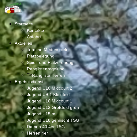
Startseite
Kontakte
Anfahrt
Aktuelles
Termine Medenspiele
Platzbelegung
Spiel- und Platzordnung
Ranglistenregelung
">
Rangliste Herren
Ergebnisdienst
Jugend U10 Midcourt 2
Jugend U9-1 Kleinfeld
Jugend U10 Midcourt 1
Jugend U12 Großfeld grün
Jugend U15 m
Jugend U18 gemischt TSG
Damen 40 4er TSG
Herren 4er