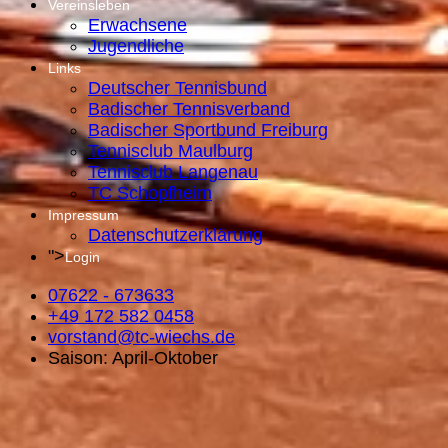
Vereinsleben
Erwachsene
Jugendliche
Links
Deutscher Tennisbund
Badischer Tennisverband
Badischer Sportbund Freiburg
Tennisclub Maulburg
Tennisclub Langenau
TC Schopfheim
Impressum
Datenschutzerklärung
">
Login
07622 - 673633
+49 172 582 0458
vorstand@tc-wiechs.de
Saison: April-Oktober