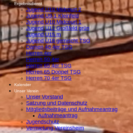
Ergebnisdienst
Jugend U10 Midcourt 2
Jugend U9-1 Kleinfeld
Jugend U10 Midcourt 1
Jugend U12 Großfeld grün
Jugend U15 m
Jugend U18 gemischt TSG
Damen 40 4er TSG
Herren 4er
Herren 50 4er
Herren 65 4er TSG
Herren 65 Doppel TSG
Herren 70 4er TSG
Kalender
Unser Verein
Unser Vorstand
Satzung und Datenschutz
Mitgliedsbeiträge und Aufnahmeantrag
Aufnahmeantrag
Jugendschutz
Vermietung Vereinsheim