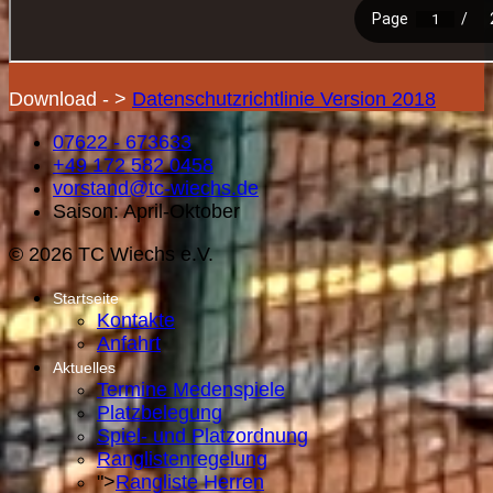
Download - >
Datenschutzrichtlinie Version 2018
07622 - 673633
+49 172 582 0458
vorstand@tc-wiechs.de
Saison: April-Oktober
© 2026 TC Wiechs e.V.
Startseite
Kontakte
Anfahrt
Aktuelles
Termine Medenspiele
Platzbelegung
Spiel- und Platzordnung
Ranglistenregelung
">
Rangliste Herren