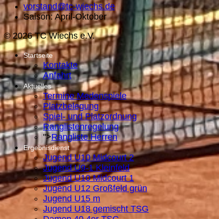
vorstand@tc-wiechs.de
Saison: April-Oktober
© 2026 TC Wiechs e.V.
Startseite
Kontakte
Anfahrt
Aktuelles
Termine Medenspiele
Platzbelegung
Spiel- und Platzordnung
Ranglistenregelung
">
Rangliste Herren
Ergebnisdienst
Jugend U10 Midcourt 2
Jugend U9-1 Kleinfeld
Jugend U10 Midcourt 1
Jugend U12 Großfeld grün
Jugend U15 m
Jugend U18 gemischt TSG