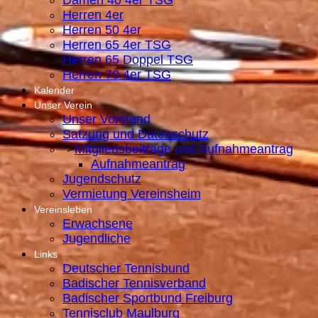
Damen 40 4er TSG
Herren 4er
Herren 50 4er
Herren 65 4er TSG
Herren 65 Doppel TSG
Herren 70 4er TSG
Kalender
Unser Verein
Unser Vorstand
Satzung und Datenschutz
">
Mitgliedsbeiträge und Aufnahmeantrag
Aufnahmeantrag
Jugendschutz
Vermietung Vereinsheim
Vereinsleben
Erwachsene
Jugendliche
Links
Deutscher Tennisbund
Badischer Tennisverband
Badischer Sportbund Freiburg
Tennisclub Maulburg