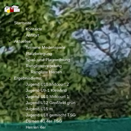
Startseite
Kontakte
Anfahrt
Aktuelles
Termine Medenspiele
Platzbelegung
Spiel- und Platzordnung
Ranglistenregelung
">
Rangliste Herren
Ergebnisdienst
Jugend U10 Midcourt 2
Jugend U9-1 Kleinfeld
Jugend U10 Midcourt 1
Jugend U12 Großfeld grün
Jugend U15 m
Jugend U18 gemischt TSG
Damen 40 4er TSG
Herren 4er