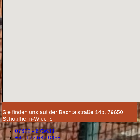
Sie finden uns auf der Bachtalstraße 14b, 79650
Schopfheim-Wiechs
07622 - 673633
+49 172 582 0458