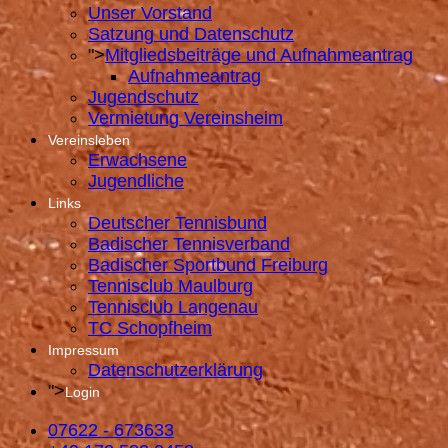
Unser Vorstand
Satzung und Datenschutz
">
Mitgliedsbeiträge und Aufnahmeantrag
Aufnahmeantrag
Jugendschutz
Vermietung Vereinsheim
Vereinsleben
Erwachsene
Jugendliche
Links
Deutscher Tennisbund
Badischer Tennisverband
Badischer Sportbund Freiburg
Tennisclub Maulburg
Tennisclub Langenau
TC Schopfheim
Impressum
Datenschutzerklärung
">
Login
07622 - 673633