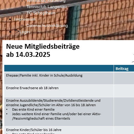
Tennisclub Maulburg
Tennisclub Langenau
TC Schopfheim
Impressum
Datenschutzerklärung
">
Login