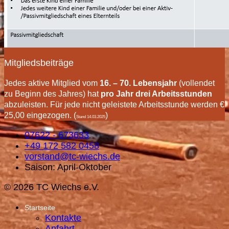
Mitgliedsbeiträge
Jedes aktive Mitglied vom
16. – 70. Lebensjahr
(vollendet
zu Beginn des Jahres) hat
pro Jahr drei Arbeitsstunden
abzuleisten. Für jede nicht geleistete Arbeitsstunde werden €
25,00 eingezogen. (
)
Stand 14.03.2025
07622 - 673633
+49 172 582 0458
vorstand@tc-wiechs.de
Saison: April-Oktober
© 2026 TC Wiechs e.V.
Startseite
Kontakte
Anfahrt