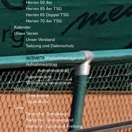
Herren 50 4er
Herren 65 4er TSG
Herren 65 Doppel TSG
Herren 70 4er TSG
Kalender
Unser Verein
Unser Vorstand
Satzung und Datenschutz
current-item
active">
Mitgliedsbeiträge und
Aufnahmeantrag
Aufnahmeantrag
Jugendschutz
Vermietung Vereinsheim
Vereinsleben
Erwachsene
Jugendliche
Links
Deutscher Tennisbund
Badischer Tennisverband
Badischer Sportbund Freiburg