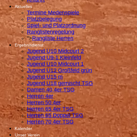
Aktuelles
Termine Medenspiele
Platzbelegung
Spiel- und Platzordnung
Ranglistenregelung
">
Rangliste Herren
Ergebnisdienst
Jugend U10 Midcourt 2
Jugend U9-1 Kleinfeld
Jugend U10 Midcourt 1
Jugend U12 Großfeld grün
Jugend U15 m
Jugend U18 gemischt TSG
Damen 40 4er TSG
Herren 4er
Herren 50 4er
Herren 65 4er TSG
Herren 65 Doppel TSG
Herren 70 4er TSG
Kalender
Unser Verein