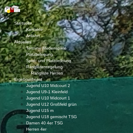
Startseite
Kontakte
Anfahrt
Aktuelles
Termine Medenspiele
Platzbelegung
Spiel- und Platzordnung
Ranglistenregelung
">
Rangliste Herren
Ergebnisdienst
Jugend U10 Midcourt 2
Jugend U9-1 Kleinfeld
Jugend U10 Midcourt 1
Jugend U12 Großfeld grün
Jugend U15 m
Jugend U18 gemischt TSG
Damen 40 4er TSG
Herren 4er