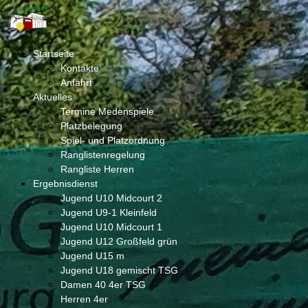
Startseite
Kontakte
Anfahrt
Aktuelles
Termine Medenspiele
Platzbelegung
Spiel- und Platzordnung
Ranglistenregelung
Rangliste Herren
Ergebnisdienst
Jugend U10 Midcourt 2
Jugend U9-1 Kleinfeld
Jugend U10 Midcourt 1
Jugend U12 Großfeld grün
Jugend U15 m
Jugend U18 gemischt TSG
Damen 40 4er TSG
Herren 4er