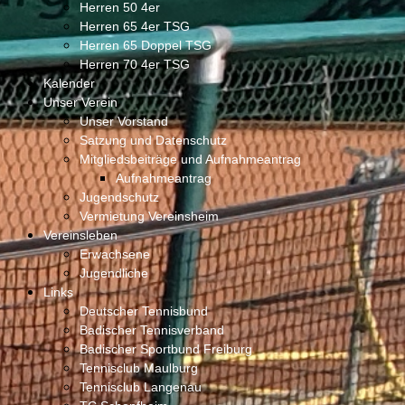
Herren 50 4er
Herren 65 4er TSG
Herren 65 Doppel TSG
Herren 70 4er TSG
Kalender
Unser Verein
Unser Vorstand
Satzung und Datenschutz
Mitgliedsbeiträge und Aufnahmeantrag
Aufnahmeantrag
Jugendschutz
Vermietung Vereinsheim
Vereinsleben
Erwachsene
Jugendliche
Links
Deutscher Tennisbund
Badischer Tennisverband
Badischer Sportbund Freiburg
Tennisclub Maulburg
Tennisclub Langenau