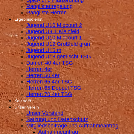
Spiel- und Platzordnung
Ranglistenregelung
Rangliste Herren
Ergebnisdienst
Jugend U10 Midcourt 2
Jugend U9-1 Kleinfeld
Jugend U10 Midcourt 1
Jugend U12 Großfeld grün
Jugend U15 m
Jugend U18 gemischt TSG
Damen 40 4er TSG
Herren 4er
Herren 50 4er
Herren 65 4er TSG
Herren 65 Doppel TSG
Herren 70 4er TSG
Kalender
Unser Verein
Unser Vorstand
Satzung und Datenschutz
Mitgliedsbeiträge und Aufnahmeantrag
Aufnahmeantrag